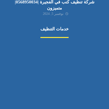
شركة تنظيف كنب في الفجيرة |0568950034|
متميزون
نوفمبر 5, 2024
خدمات التنظيف
مكافحة الآفات
مركبة
بناء
غسيل سيارة
صيانة
تجاري
عادي
خدمات
الداخلية
الخارج
اتصال