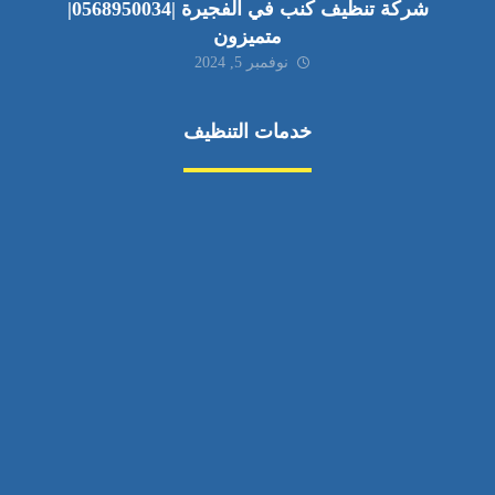
شركة تنظيف كنب في الفجيرة |0568950034|
متميزون
نوفمبر 5, 2024
خدمات التنظيف
مكافحة الآفات
مركبة
بناء
غسيل سيارة
صيانة
تجاري
عادي
خدمات
الداخلية
الخارج
اتصال