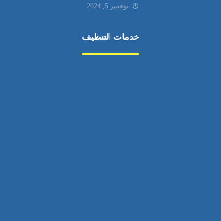
نوفمبر 5, 2024
خدمات التنظيف
مكافحة الآفات
مركبة
بناء
غسيل سيارة
صيانة
تجاري
عادي
خدمات
الداخلية
الخارج
اتصال
لورم
معلومات