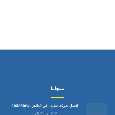
ساعات العمل
من الاثنين إلى الجمعة ٩:٠٠ - ١٧:٠٠
منتجاتنا
افضل شركة تنظيف في الظاهر :0568950034
10,00
د.إ
5,00
د.إ