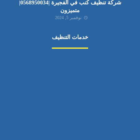
شركة تنظيف كنب في الفجيرة |0568950034|
متميزون
نوفمبر 5, 2024
خدمات التنظيف
مكافحة الآفات
مركبة
بناء
غسيل سيارة
صيانة
تجاري
عادي
خدمات
الداخلية
الخارج
اتصال