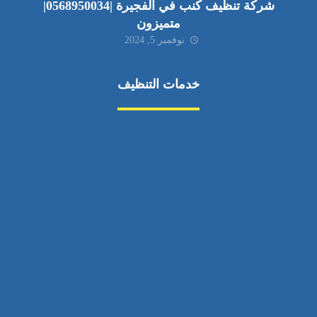
شركة تنظيف كنب في الفجيرة |0568950034|
متميزون
نوفمبر 5, 2024
خدمات التنظيف
مكافحة الآفات
مركبة
بناء
غسيل سيارة
صيانة
تجاري
عادي
خدمات
الداخلية
الخارج
اتصال