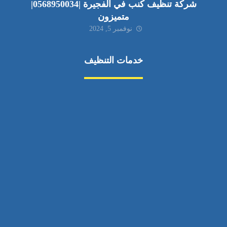
شركة تنظيف كنب في الفجيرة |0568950034|
متميزون
نوفمبر 5, 2024
خدمات التنظيف
مكافحة الآفات
مركبة
بناء
غسيل سيارة
صيانة
تجاري
عادي
خدمات
الداخلية
الخارج
اتصال