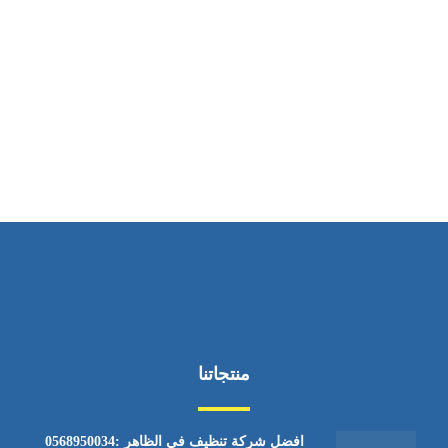
ساعات العمل
من الاثنين إلى الجمعة ٩:٠٠ - ١٧:٠٠
منتجاتنا
افضل شركة تنظيف في الظاهر :0568950034