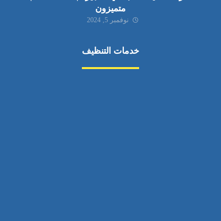
متميزون
نوفمبر 5, 2024
خدمات التنظيف
مكافحة الآفات
مركبة
بناء
غسيل سيارة
صيانة
تجاري
عادي
خدمات
الداخلية
الخارج
اتصال
لورم