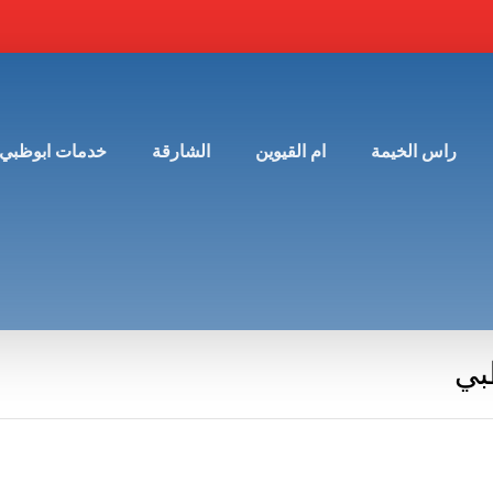
راس الخيمة
ام القيوين
الشارقة
خدمات ابوظبي
بي