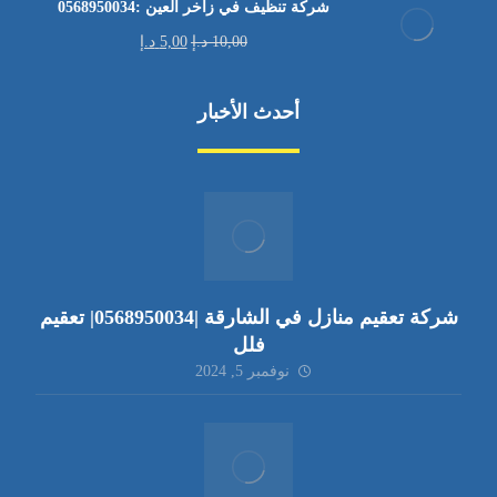
شركة تنظيف في زاخر العين :0568950034
10,00
د.إ
5,00
د.إ
أحدث الأخبار
شركة تعقيم منازل في الشارقة |0568950034| تعقيم
فلل
نوفمبر 5, 2024