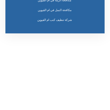
مكافحة الرمة في ام القيوين
مكافحة النمل في ام القيوين
رقم الهاتف
٥٥ ٤٤ ٣٣ ٢٢ ٩٧١+