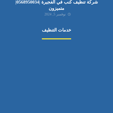
شركة تنظيف كنب في الفجيرة |0568950034|
متميزون
نوفمبر 5, 2024
خدمات التنظيف
مكافحة الآفات
مركبة
بناء
غسيل سيارة
صيانة
تجاري
عادي
خدمات
الداخلية
الخارج
اتصال