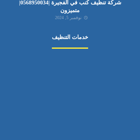
شركة تنظيف كنب في الفجيرة |0568950034|
متميزون
نوفمبر 5, 2024
خدمات التنظيف
مكافحة الآفات
مركبة
بناء
غسيل سيارة
صيانة
تجاري
عادي
خدمات
الداخلية
الخارج
اتصال