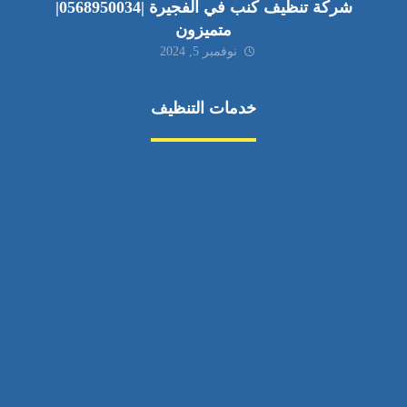
شركة تنظيف كنب في الفجيرة |0568950034|
متميزون
نوفمبر 5, 2024
خدمات التنظيف
مكافحة الآفات
مركبة
بناء
غسيل سيارة
صيانة
تجاري
عادي
خدمات
الداخلية
الخارج
اتصال