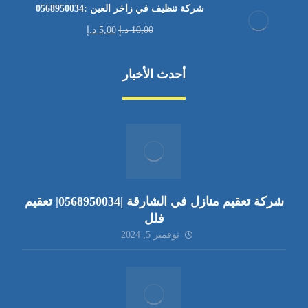
شركة تنظيف في زاخر العين :0568950034
10,00
د.إ
5,00
د.إ
أحدث الأخبار
شركة تعقيم منازل في الشارقة |0568950034| تعقيم
فلل
نوفمبر 5, 2024