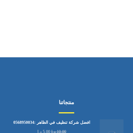
ساعات العمل
من الاثنين إلى الجمعة ٩:٠٠ - ١٧:٠٠
منتجاتنا
افضل شركة تنظيف في الظاهر :0568950034
10,00
د.إ
5,00
د.إ