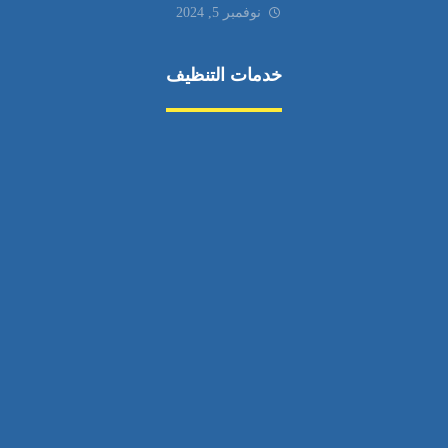
نوفمبر 5, 2024
خدمات التنظيف
مكافحة الآفات
مركبة
بناء
غسيل سيارة
صيانة
تجاري
عادي
خدمات
الداخلية
الخارج
اتصال
لورم
معلومات