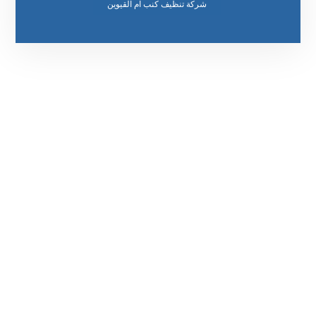
رقم الهاتف
٥٥ ٤٤ ٣٣ ٢٢ ٩٧١+
مواقعنا