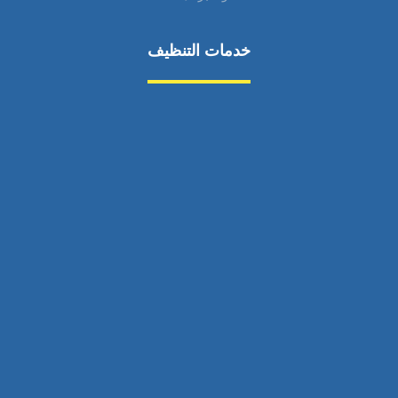
خدمات التنظيف
مكافحة الآفات
مركبة
بناء
غسيل سيارة
صيانة
تجاري
عادي
خدمات
الداخلية
الخارج
اتصال
لورم
معلومات
الخارج