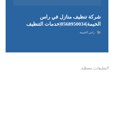
شركة تنظيف منازل في راس
الخيمة|0568950034|خدمات التنظيف
راس الخيمة
التعليقات معطلة.