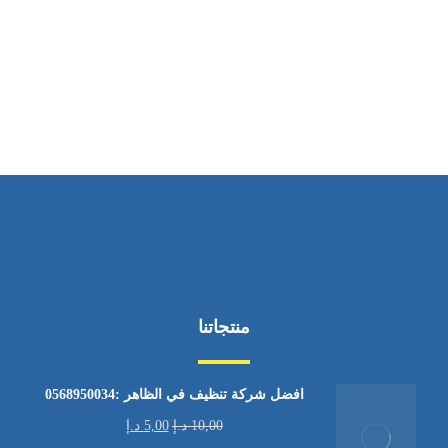
ساعات العمل
من الاثنين إلى الجمعة ٩:٠٠ - ١٧:٠٠
منتجاتنا
افضل شركة تنظيف في الظاهر :0568950034
10,00
د.إ
5,00
د.إ