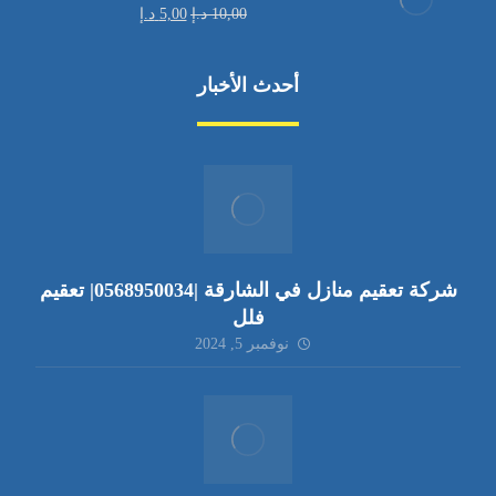
10,00
د.إ
5,00
د.إ
أحدث الأخبار
شركة تعقيم منازل في الشارقة |0568950034| تعقيم
فلل
نوفمبر 5, 2024