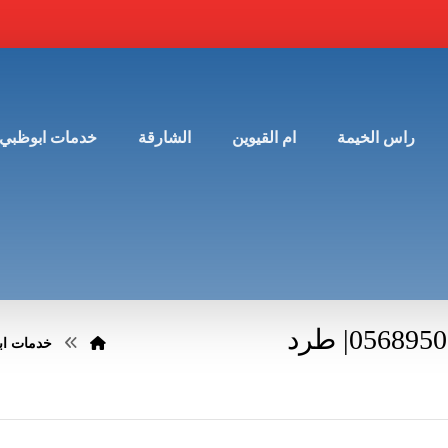
راس الخيمة
ام القيوين
الشارقة
خدمات ابوظبي
شركة مكافحة النمل في ابوظبي |0568950034| طرد
خدمات اب