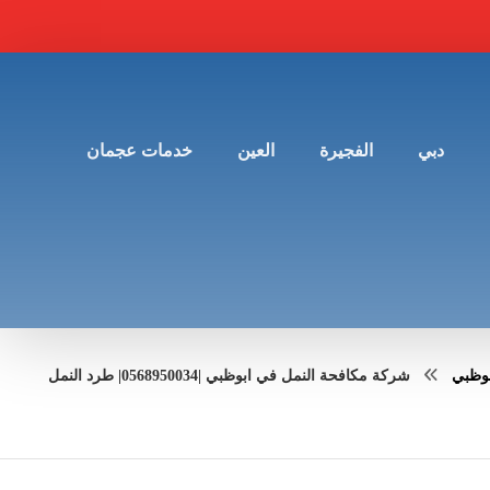
دبي
الفجيرة
العين
خدمات عجمان
وظبي
شركة مكافحة النمل في ابوظبي |0568950034| طرد النمل