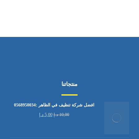
من الاثنين إلى الجمعة ٩:٠٠ - ١٧:٠٠
منتجاتنا
افضل شركة تنظيف في الظاهر :0568950034
10,00
د.إ
5,00
د.إ