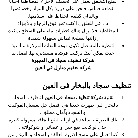
لمنع التشقق نعمل على تجفيف الأجزاء المطاطية أحيانًا
بقطعة قماش فنحن على دراية بكل المواد وخصائصها
وبالتالي كيفية الحفاظ على سلامتها.
لا داعي للقلق إذا كنت تمر فوق الزجاج بالأجزاء
المطاطية فلا تزال هناك قطرات ماء على السطح يمكنك
إزالتها بقطعة قماش بسهولة شديدة
لتنظيف المفاصل تكون فوهة النفاثة المركزة مناسبة
حيث يمكن أيضًا تركيب فرشاة مستديرة بها. اتصل بنا
شركة تنظيف سجاد في الفجيرة
شركة تعقيم منازل في العين
تنظيف سجاد بالبخار فى العين
تقنية
شركة تنظيف سجاد في العين
لتنظيف السجاد
بالبخار التي ظهرت حديثا هي افضل حل لغسيل الموكيت
و السجاد بآمان مطلق .
تلك الطريقة تساعد في ازالة البقع الجافة بسهولة كبيرة
حتي لو كانت بقع حبر او عصائر او شوكولاته .
كما تعمل علي مسح الاتربة العالقة بالسجاد و بالرغم من