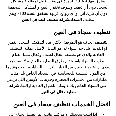
بطرق مهنية عالية الجودة في وقت قليل لمعالجة مشاكل
السجاد دون أي تعقيد وسوف تختفي البقع والمشاكل المجففة
دون أن يترك أثرا أو أي روائح كريهة لتحقيق نتيجة 100٪ ويتم
تنظيف السجاد.
شركة
تنظ
يف
كنب في العين
تنظيف سجاد فى العين
التنظيف الجاف هو الطريقة الأكثر امانا لتنظيف السجاد الثمين
او القديم على حدا سواء لذا هو البديل الأمثل عملية التنظيف
العادية والذي هو بطبيعة الحال لطيف وفعال بينما القيام
بتنظيف السجاد باستخدام طرق التنظيف العادية، لا تستطيع
سوى إزالة جزء صغير من الغبار، التراب، النفايات، العث وغيرها
من المواد المسببة للحساسية في السجاد الخاص بك. هناك
المليارات من الحشرات الصغيرة وجزيئات الأوساخ التي تزدهر
على السجاد الخاص بك لا يمكن للطرق العادية ازالتها.
شركة
تنظيف فلل في العين
افضل الخدمات تنظيف سجاد فى العين
اذا ابتلت سجدتك او موكتك فانت ايها العميل تحتاج الى