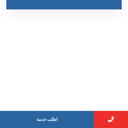
رقم الهاتف
٥٥ ٤٤ ٣٣ ٢٢ ٩٧١+
مواقعنا
اطلب خدمة
جادة الشيخ محمد بن راشد – دبي