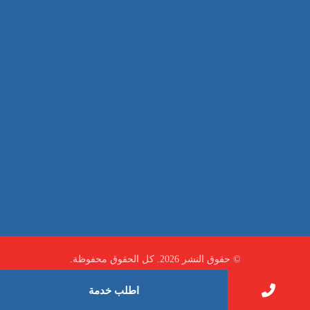
صيانة
تجاري
عادي
خدمات
الداخلية
الخارج
اتصال
لورم
معلومات
الخارج
خدمات
خدمات ساخنة
© حقوق النشر 2026. كل الحقوق محفوظة.
اطلب خدمة