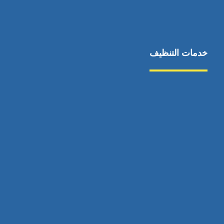
خدمات التنظيف
مكافحة الآفات
مركبة
بناء
غسيل سيارة
صيانة
تجاري
عادي
خدمات
الداخلية
الخارج
اتصال
لورم
معلومات
الخارج
خدمات
خدمات ساخنة