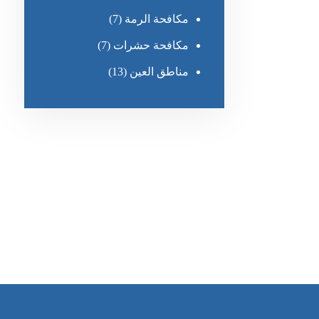
مكافحة الرمة
(7)
مكافحة حشرات
(7)
مناطق العين
(13)
رقم الهاتف
٥٥ ٤٤ ٣٣ ٢٢ ٩٧١+