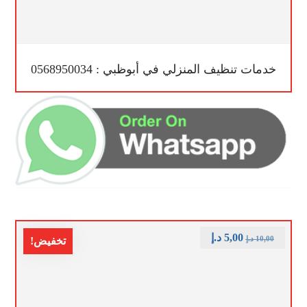
خدمات تنظيف المنزلي في أبوظبي : 0568950034
5,00
د.إ
10,00
د.إ
تخفيض!