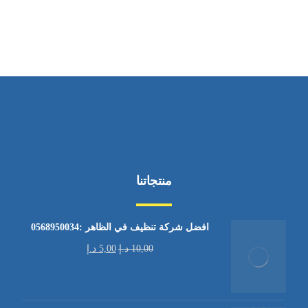
من الاثنين إلى الجمعة ٩:٠٠ - ١٧:٠٠
منتجاتنا
افضل شركة تنظيف في الظاهر :0568950034
10,00
د.إ
5,00
د.إ