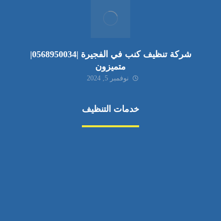
شركة تنظيف كنب في الفجيرة |0568950034|
متميزون
نوفمبر 5, 2024
خدمات التنظيف
مكافحة الآفات
مركبة
بناء
غسيل سيارة
صيانة
تجاري
عادي