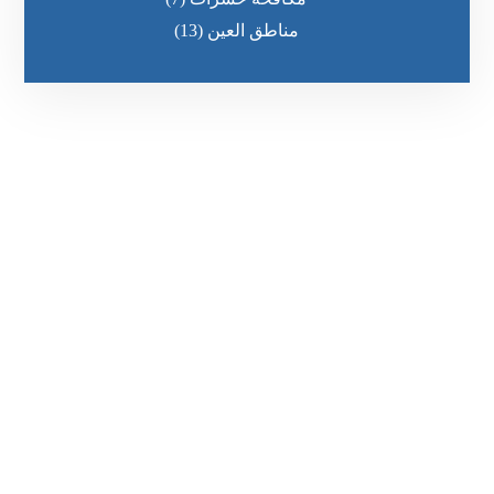
مناطق العين
(13)
رقم الهاتف
٥٥ ٤٤ ٣٣ ٢٢ ٩٧١+
مواقعنا