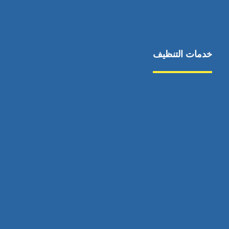
خدمات التنظيف
مكافحة الآفات
مركبة
بناء
غسيل سيارة
صيانة
تجاري
عادي
خدمات
الداخلية
الخارج
اتصال
لورم
معلومات
الخارج
خدمات
خدمات ساخنة