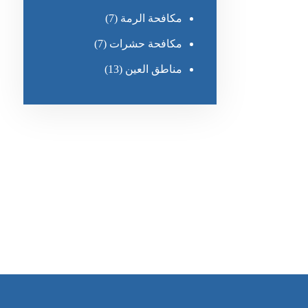
مكافحة الرمة
(7)
مكافحة حشرات
(7)
مناطق العين
(13)
رقم الهاتف
٥٥ ٤٤ ٣٣ ٢٢ ٩٧١+