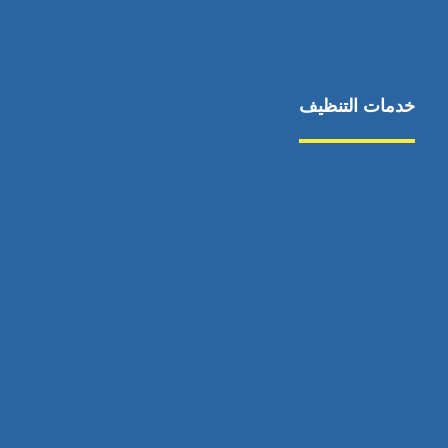
خدمات التنظيف
مكافحة الآفات
مركبة
بناء
غسيل سيارة
صيانة
تجاري
عادي
خدمات
الداخلية
الخارج
اتصال
لورم
معلومات
الخارج
خدمات
خدمات ساخنة