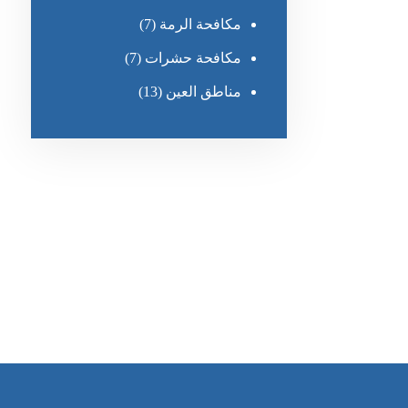
مكافحة الرمة
(7)
مكافحة حشرات
(7)
مناطق العين
(13)
رقم الهاتف
٥٥ ٤٤ ٣٣ ٢٢ ٩٧١+