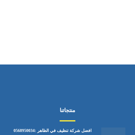
ساعات العمل
من الاثنين إلى الجمعة ٩:٠٠ - ١٧:٠٠
منتجاتنا
افضل شركة تنظيف في الظاهر :0568950034