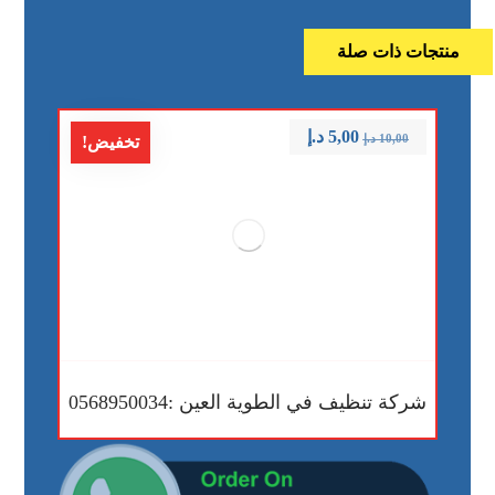
منتجات ذات صلة
5,00
د.إ
10,00
د.إ
تخفيض!
شركة تنظيف في الطوية العين :0568950034