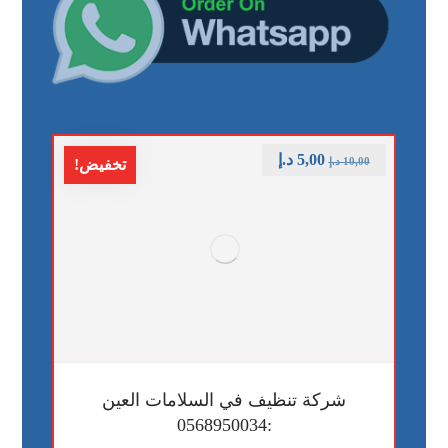
5,00
د.إ
10,00
د.إ
تخفيض!
شركة تنظيف في السلامات العين
:0568950034