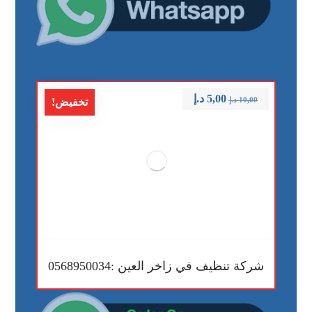
5,00
د.إ
10,00
د.إ
تخفيض!
شركة تنظيف في زاخر العين :0568950034