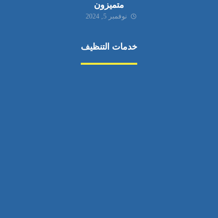
متميزون
نوفمبر 5, 2024
خدمات التنظيف
مكافحة الآفات
مركبة
بناء
غسيل سيارة
صيانة
تجاري
عادي
خدمات
الداخلية
الخارج
اتصال
لورم