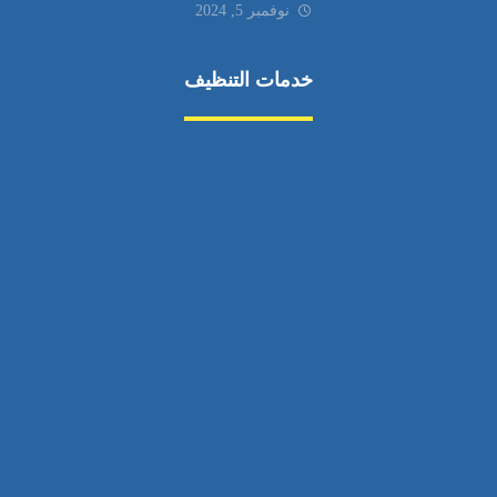
نوفمبر 5, 2024
خدمات التنظيف
مكافحة الآفات
مركبة
بناء
غسيل سيارة
صيانة
تجاري
عادي
خدمات
الداخلية
الخارج
اتصال
لورم
معلومات