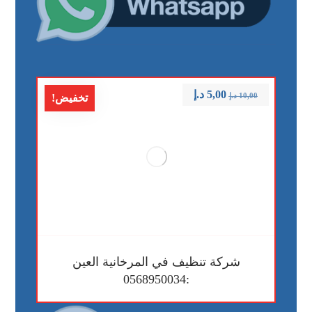
5,00
د.إ
10,00
د.إ
تخفيض!
شركة تنظيف في المرخانية العين
:0568950034