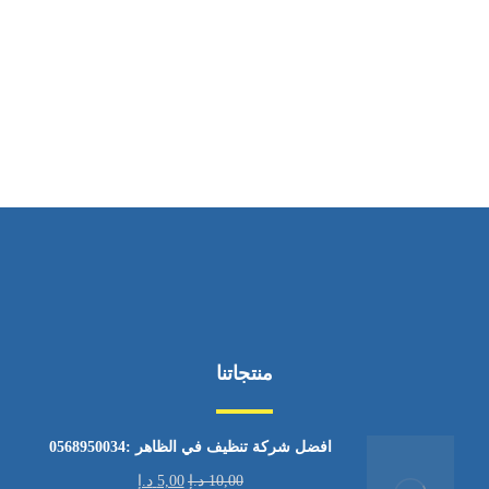
ساعات العمل
من الاثنين إلى الجمعة ٩:٠٠ - ١٧:٠٠
منتجاتنا
افضل شركة تنظيف في الظاهر :0568950034
10,00
د.إ
5,00
د.إ