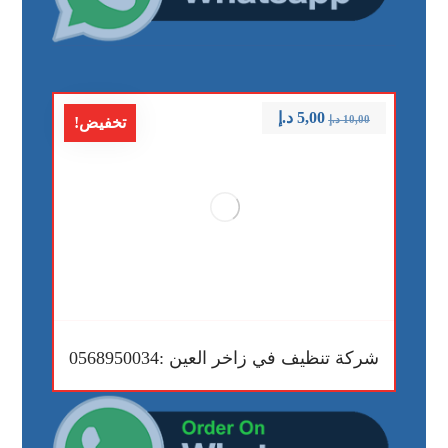
5,00
د.إ
10,00
د.إ
تخفيض!
شركة تنظيف في زاخر العين :0568950034