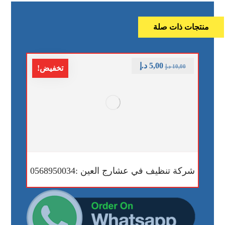
منتجات ذات صلة
5,00
د.إ
10,00
د.إ
تخفيض!
شركة تنظيف في عشارج العين :0568950034