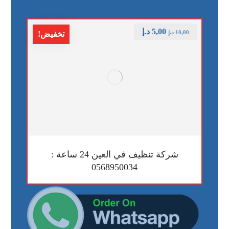
5,00
د.إ
10,00
د.إ
تخفيض!
شركة تنظيف في العين 24 ساعة :
0568950034