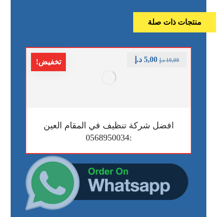
منتجات ذات صلة
5,00
د.إ
10,00
د.إ
تخفيض!
افضل شركة تنظيف في المقام العين
:0568950034