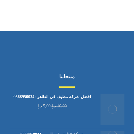
من الاثنين إلى الجمعة ٩:٠٠ - ١٧:٠٠
منتجاتنا
افضل شركة تنظيف في الظاهر :0568950034
10,00
د.إ
5,00
د.إ