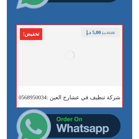
5,00
د.إ
10,00
د.إ
تخفيض!
شركة تنظيف في عشارج العين :0568950034