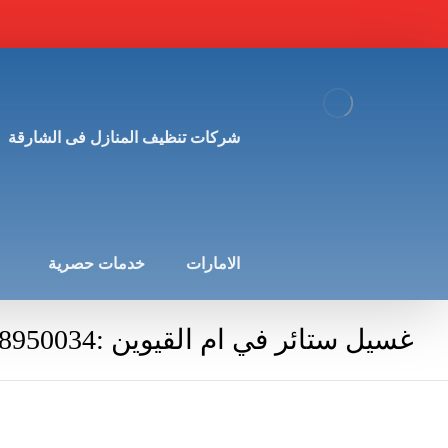
شركات تنظيف المنازل فى الشارقة
الامارات
خدمات حصرية
غسيل ستائر في ام القيوين :0568950034