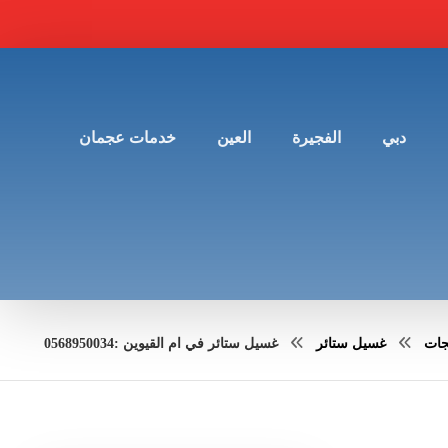
دبي
الفجيرة
العين
خدمات عجمان
جات
غسيل ستائر
غسيل ستائر في ام القيوين :0568950034