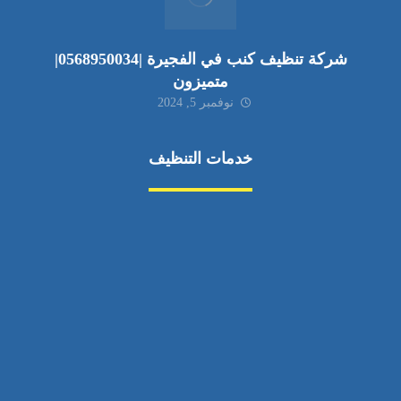
شركة تنظيف كنب في الفجيرة |0568950034|
متميزون
نوفمبر 5, 2024
خدمات التنظيف
مكافحة الآفات
مركبة
بناء
غسيل سيارة
صيانة
تجاري
عادي
خدمات
الداخلية