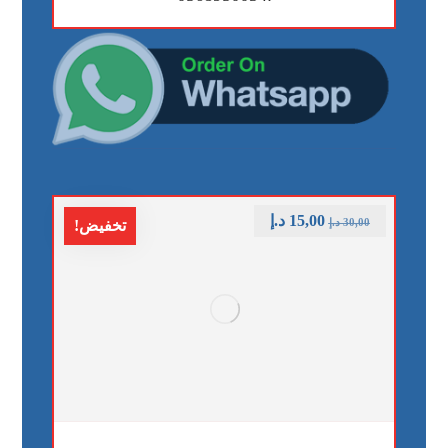
15,00
د.إ
30,00
د.إ
تخفيض!