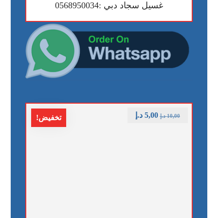
غسيل سجاد دبي :0568950034
5,00
د.إ
10,00
د.إ
تخفيض!