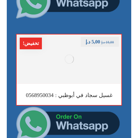
5,00
د.إ
10,00
د.إ
تخفيض!
غسيل سجاد في أبوظبي : 0568950034