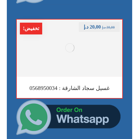
20,00
د.إ
30,00
د.إ
تخفيض!
غسيل سجاد الشارقة : 0568950034