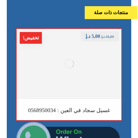
منتجات ذات صلة
5,00
د.إ
10,00
د.إ
تخفيض!
غسيل سجاد في العين : 0568950034