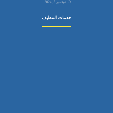
نوفمبر 5, 2024
خدمات التنظيف
مكافحة الآفات
مركبة
بناء
غسيل سيارة
صيانة
تجاري
عادي
خدمات
الداخلية
الخارج
اتصال
لورم
معلومات