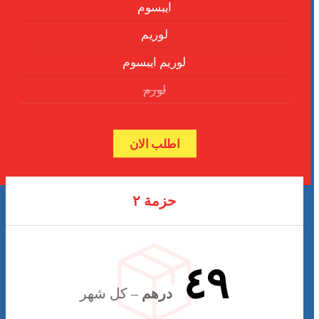
ايبسوم
لوريم
لوريم ايبسوم
لورم
اطلب الان
حزمة ٢
٤٩
درهم
– كل شهر