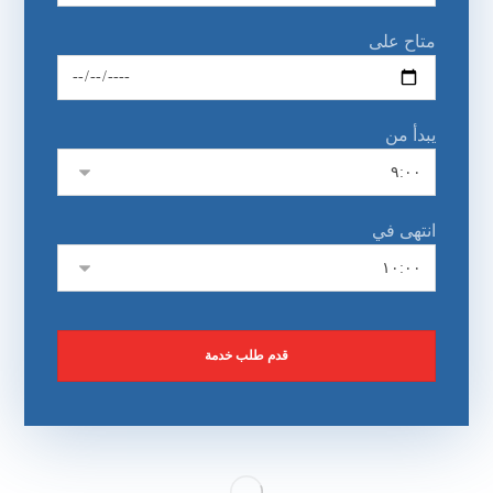
متاح على
يبدأ من
انتهى في