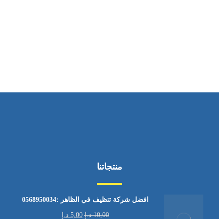
ساعات العمل
من الاثنين إلى الجمعة ٩:٠٠ - ١٧:٠٠
منتجاتنا
افضل شركة تنظيف في الظاهر :0568950034
10,00
د.إ
5,00
د.إ