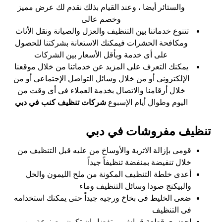
والستائر أيضا ، وعند القيام بذلك نقدم لك عرض مميز
وخصم عالى
تتنوع خدماتنا بين التنظيف والعزل والصيانة ونقل الأثاث
ومكافحة الحشرات فيمكنك الاستعانة بشركتنا للحصول
على أى خدمة وبأقل الأسعار بين الشركات
يمكنك التعرف على المزيد عن خدماتنا من خلال موقعنا
الإلكترونى أو من خلال وسائل التواصل الإجتماعى أو من
خلال أرقامنا والاتصال بخدمة العملاء فى أى وقت من
اليوم وطوال أيام الإسبوع
شركات تنظيف كنب في دبي
تنظيف مفروشات في دبي
قومى بإزالة الاتربة والأوساخ من عليه قبل التنظيف من
خلال تنفيضة بمنفضة تنظيفاً جيداً
أعدى خلطة التنظيف المكونة من ملح الليمون والخل
والبيكنج صودا وسائل التنظيف وماء
ضعى الخليط فى بخاخ ورجيه جيداً حتى يمكنك استخدامه
فى التنظيف
احضرى قطعة قماش ، وتفضل ان تكون مصنوعة من