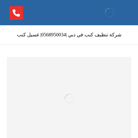
شركة تنظيف كنب في دبي |0568950034| غسيل كنب