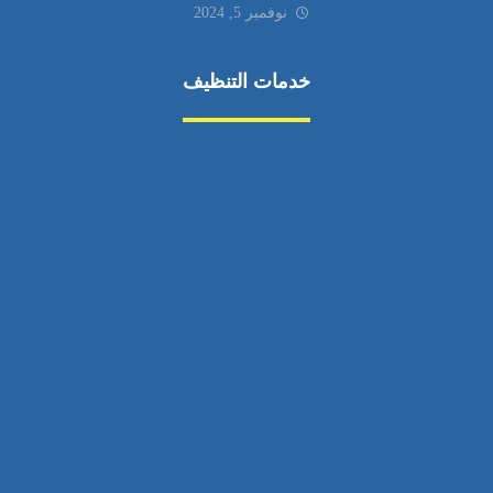
نوفمبر 5, 2024
خدمات التنظيف
مكافحة الآفات
مركبة
بناء
غسيل سيارة
صيانة
تجاري
عادي
خدمات
الداخلية
الخارج
اتصال
لورم
معلومات