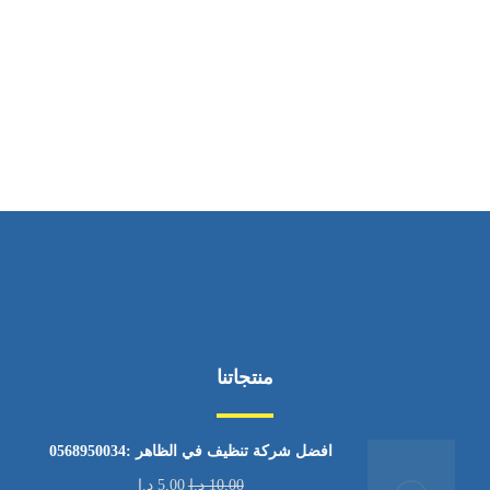
ساعات العمل
من الاثنين إلى الجمعة ٩:٠٠ - ١٧:٠٠
منتجاتنا
افضل شركة تنظيف في الظاهر :0568950034
10,00
د.إ
5,00
د.إ