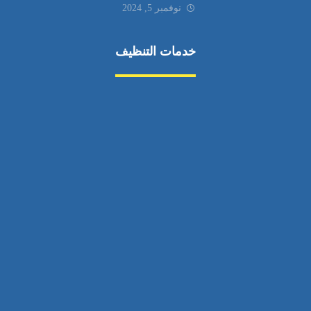
نوفمبر 5, 2024
خدمات التنظيف
مكافحة الآفات
مركبة
بناء
غسيل سيارة
صيانة
تجاري
عادي
خدمات
الداخلية
الخارج
اتصال
لورم
معلومات