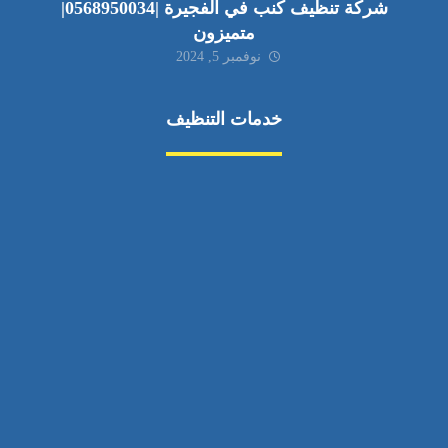
شركة تنظيف كنب في الفجيرة |0568950034|
متميزون
نوفمبر 5, 2024
خدمات التنظيف
مكافحة الآفات
مركبة
بناء
غسيل سيارة
صيانة
تجاري
عادي
خدمات
الداخلية
الخارج
اتصال