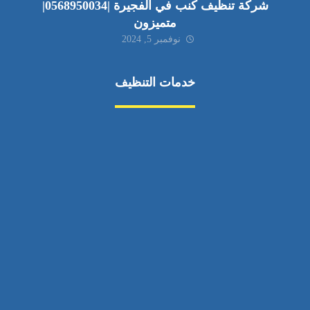
شركة تنظيف كنب في الفجيرة |0568950034|
متميزون
نوفمبر 5, 2024
خدمات التنظيف
مكافحة الآفات
مركبة
بناء
غسيل سيارة
صيانة
تجاري
عادي
خدمات
الداخلية
الخارج
اتصال