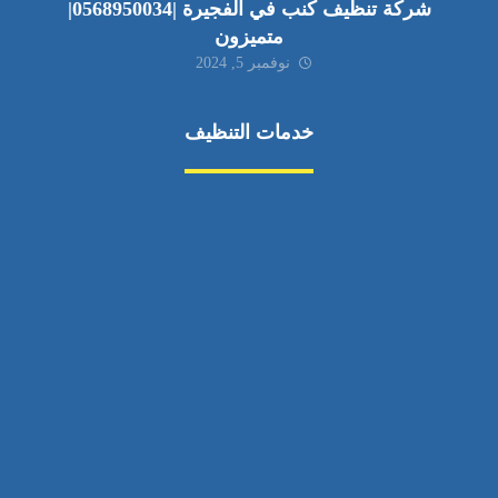
شركة تنظيف كنب في الفجيرة |0568950034|
متميزون
نوفمبر 5, 2024
خدمات التنظيف
مكافحة الآفات
مركبة
بناء
غسيل سيارة
صيانة
تجاري
عادي
خدمات
الداخلية
الخارج
اتصال