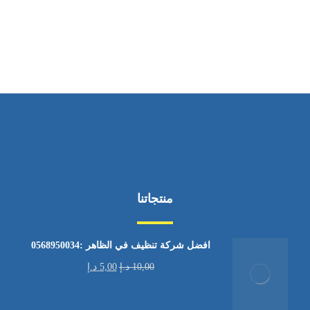
من الاثنين إلى الجمعة ٩:٠٠ - ١٧:٠٠
منتجاتنا
افضل شركة تنظيف في الظاهر :0568950034
10,00
د.إ
5,00
د.إ