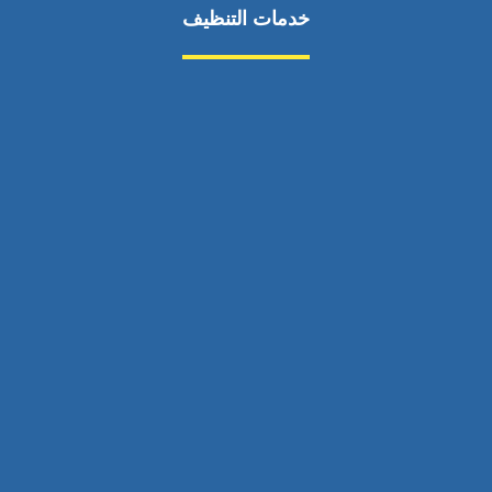
خدمات التنظيف
مكافحة الآفات
مركبة
بناء
غسيل سيارة
صيانة
تجاري
عادي
خدمات
الداخلية
الخارج
اتصال
لورم
معلومات
الخارج
خدمات
خدمات ساخنة