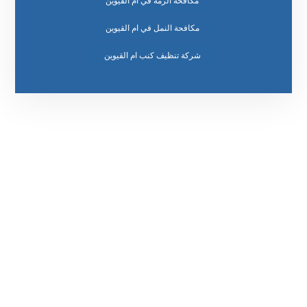
مكافحة الرمة في ام القيوين
مكافحة النمل في ام القيوين
رقم الهاتف
٥٥ ٤٤ ٣٣ ٢٢ ٩٧١+