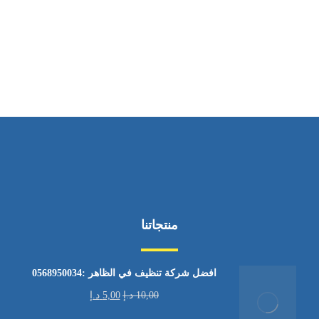
ساعات العمل
من الاثنين إلى الجمعة ٩:٠٠ - ١٧:٠٠
منتجاتنا
افضل شركة تنظيف في الظاهر :0568950034
10,00
د.إ
5,00
د.إ