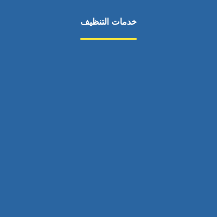
خدمات التنظيف
مكافحة الآفات
مركبة
بناء
غسيل سيارة
صيانة
تجاري
عادي
خدمات
الداخلية
الخارج
اتصال
لورم
معلومات
الخارج