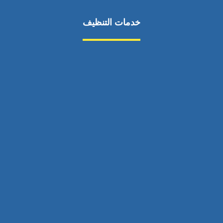
خدمات التنظيف
مكافحة الآفات
مركبة
بناء
غسيل سيارة
صيانة
تجاري
عادي
خدمات
الداخلية
الخارج
اتصال
لورم
معلومات
الخارج