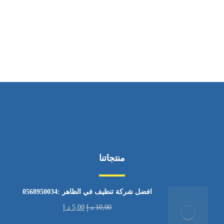
ساعات العمل
من الاثنين إلى الجمعة ٩:٠٠ - ١٧:٠٠
منتجاتنا
افضل شركة تنظيف في الظاهر :0568950034
10,00
د.إ
5,00
د.إ