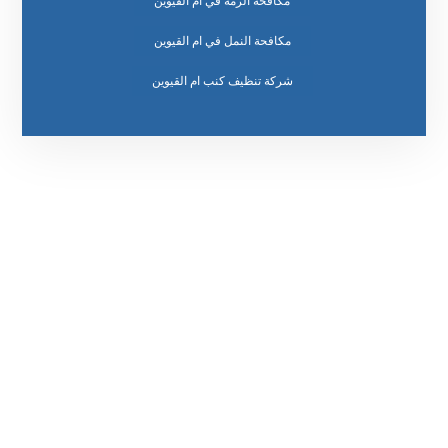
مكافحة الرمة في ام القيوين
مكافحة النمل في ام القيوين
رقم الهاتف
٥٥ ٤٤ ٣٣ ٢٢ ٩٧١+