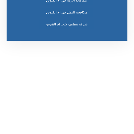
مكافحة الرمة في ام القيوين
مكافحة النمل في ام القيوين
رقم الهاتف
٥٥ ٤٤ ٣٣ ٢٢ ٩٧١+