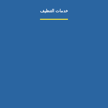
خدمات التنظيف
مكافحة الآفات
مركبة
بناء
غسيل سيارة
صيانة
تجاري
عادي
خدمات
الداخلية
الخارج
اتصال
لورم
معلومات
الخارج