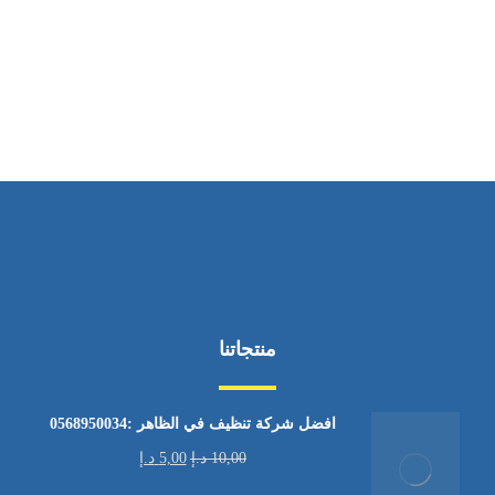
ساعات العمل
من الاثنين إلى الجمعة ٩:٠٠ - ١٧:٠٠
منتجاتنا
افضل شركة تنظيف في الظاهر :0568950034
10,00
د.إ
5,00
د.إ