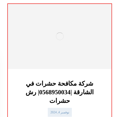
شركة مكافحة حشرات في
الشارقة |0568950034| رش
حشرات
نوفمبر 4, 2024