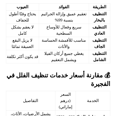
الطريقة
الفوائد
العيوب
التنظيف
تعقيم عميق وإزالة الجراثيم
يحتاج وقتًا أطول
بالبخار
بنسبة 99%
للجفاف
التنظيف
سريع وفعال للأوساخ
لا يعقم بشكل
العادي
السطحية
كامل
التنظيف
مناسب للأقمشة الحساسة
لا يزيل البقع
الجاف
والأثاث
العميقة تمامًا
التنظيف
يغطي جميع أركان الفيلا
قد يكون أكثر تكلفة
الشامل
ويشمل التعقيم
💰 مقارنة أسعار خدمات تنظيف الفلل في
الفجيرة
السعر
الخدمة
(درهم
التفاصيل
إماراتي)
يشمل الأرضيات، الأثاث،