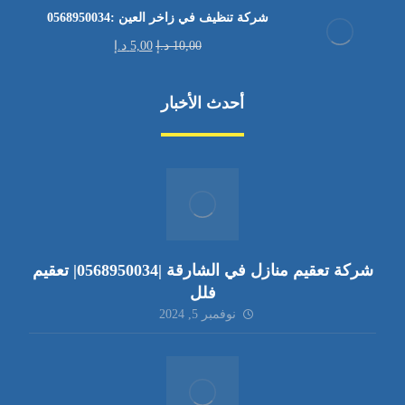
شركة تنظيف في زاخر العين :0568950034
10,00
د.إ
5,00
د.إ
أحدث الأخبار
شركة تعقيم منازل في الشارقة |0568950034| تعقيم
فلل
نوفمبر 5, 2024