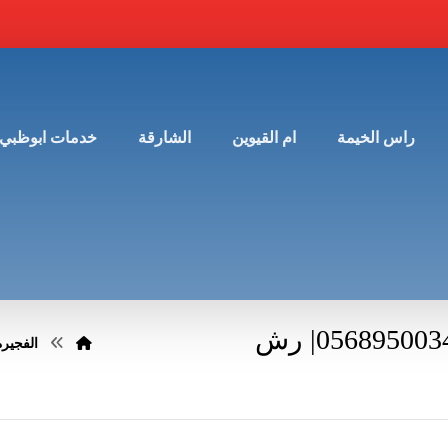
راس الخيمة
ام القيوين
الشارقة
خدمات ابوظبي
شركة مكافحة حشرات في الفجيرة |0568950034| رش
الفجيرة