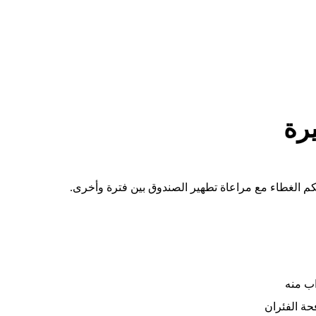
رة
اب منه
حة الفئران